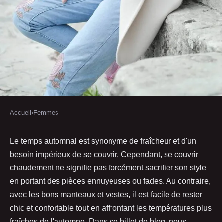
Accueil
›
Femmes
FEMMES
Les manteaux et vestes à porter
Le temps automnal est synonyme de fraîcheur et d'un
besoin impérieux de se couvrir. Cependant, se couvrir
pour un look automne chic et
chaudement ne signifie pas forcément sacrifier son style
confortable
en portant des pièces ennuyeuses ou fades. Au contraire,
avec les bons manteaux et vestes, il est facile de rester
Isabelle
•
13 janvier 2023
•
3 min de lecture
chic et confortable tout en affrontant les températures plus
fraîches de l'automne. Dans ce billet de blog, nous