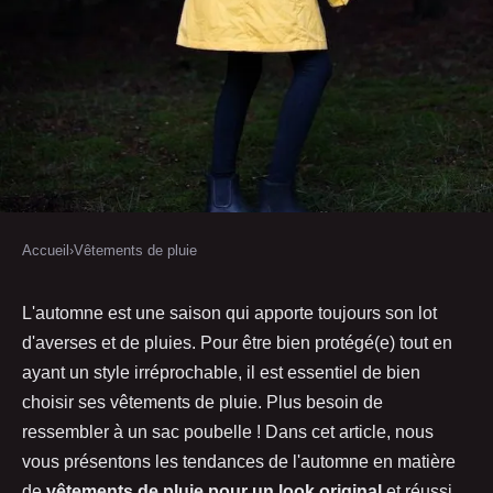
Accueil
›
Vêtements de pluie
VÊTEMENTS DE PLUIE
Les vêtements de pluie tendance
L'automne est une saison qui apporte toujours son lot
d'averses et de pluies. Pour être bien protégé(e) tout en
pour un look automne réussi
ayant un style irréprochable, il est essentiel de bien
choisir ses vêtements de pluie. Plus besoin de
Isabelle
•
2 février 2023
•
2 min de lecture
ressembler à un sac poubelle ! Dans cet article, nous
vous présentons les tendances de l'automne en matière
de
vêtements de pluie pour un look original
et réussi.